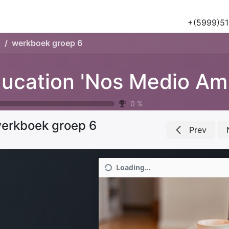
Tours
Natuur & Historie
Het Salu Project
Lesmateriaa
+(5999)51
'
werkboek groep 6
Ed
0
%
erkboek groep 6
Prev