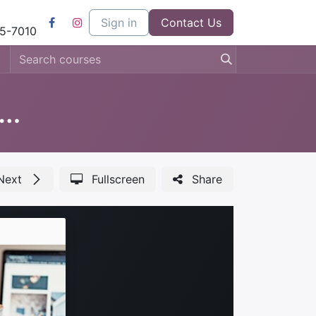
l
Kom bij ons werken
Sign in
Contact us
Contact Us
5-7010
ucation 'Nos Medio Ambiente'
Next
Fullscreen
Share