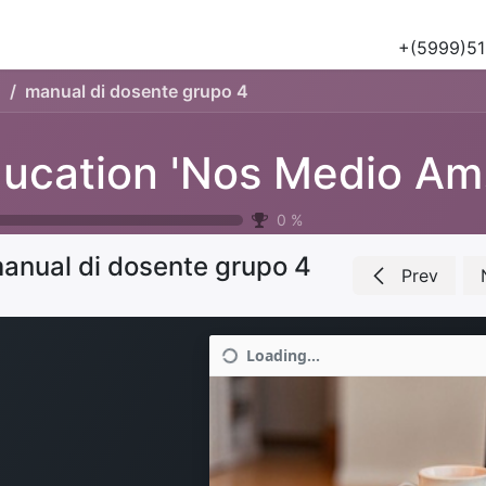
Tours
Natuur & Historie
Het Salu Project
Lesmateriaa
+(5999)51
'
manual di dosente grupo 4
Ed
0
%
anual di dosente grupo 4
Prev