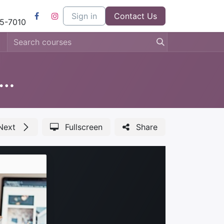
l
Kom bij ons werken
Sign in
Contact us
Contact Us
5-7010
ucation 'Nos Medio Ambiente'
Next
Fullscreen
Share