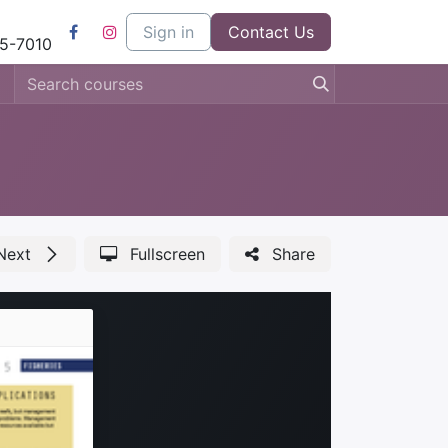
l
Kom bij ons werken
Sign in
Contact us
Contact Us
5-7010
Next
Fullscreen
Share