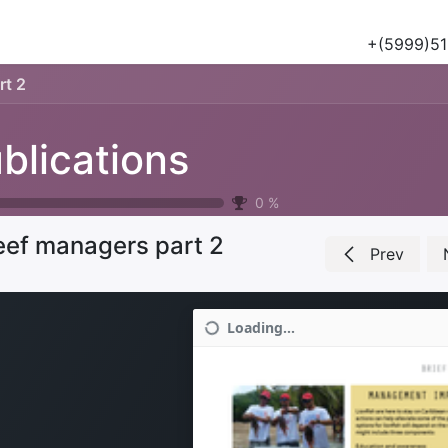
Tours
Natuur & Historie
Het Salu Project
Lesmateriaa
+(5999)51
rt 2
blications
0
%
eef managers part 2
Prev