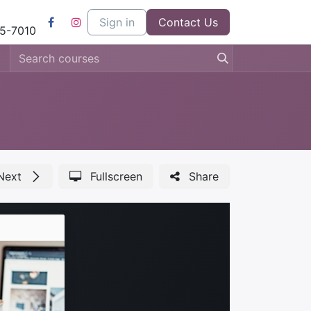
l
Kom bij ons werken
Sign in
Contact us
Contact Us
5-7010
Next
Fullscreen
Share