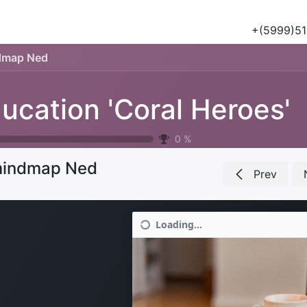
Tours
Natuur & Historie
Het Salu Project
Lesmateriaa
+(5999)51
dmap Ned
ucation 'Coral Heroes'
0
%
indmap Ned
Prev