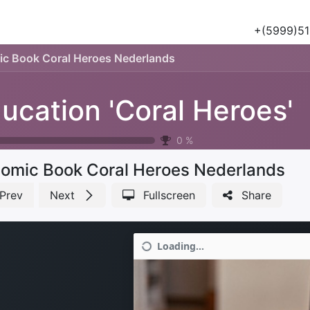
Tours
Natuur & Historie
Het Salu Project
Lesmateriaa
+(5999)51
c Book Coral Heroes Nederlands
ucation 'Coral Heroes'
0
%
omic Book Coral Heroes Nederlands
Prev
Next
Fullscreen
Share