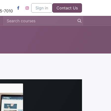
l
Kom bij ons werken
Sign in
Contact us
Contact Us
5-7010