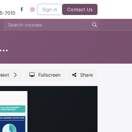
l
Kom bij ons werken
Sign in
Contact us
Contact Us
5-7010
cation Waitt & UniekCuracao
Next
Fullscreen
Share