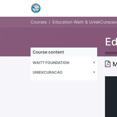
Home
Openingstijden & Tarieven
Courses
Education Waitt & UniekCuracao
Course content
WAITT FOUNDATION
M
UNIEKCURACAO