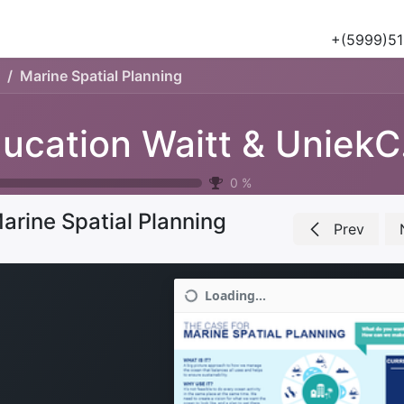
Tours
Natuur & Historie
Het Salu Project
Lesmateriaa
+(5999)51
Marine Spatial Planning
Edu
0
%
arine Spatial Planning
Prev