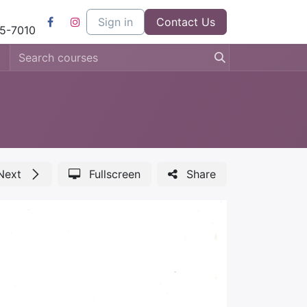
l
Kom bij ons werken
Sign in
Contact us
Contact Us
5-7010
Next
Fullscreen
Share