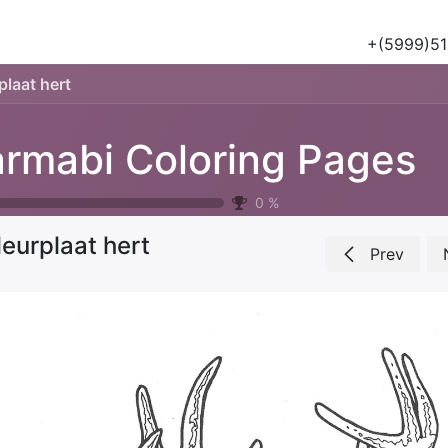
Tours
Natuur & Historie
Het Salu Project
Lesmateriaa
+(5999)51
plaat hert
rmabi Coloring Pages
0
%
leurplaat hert
Prev