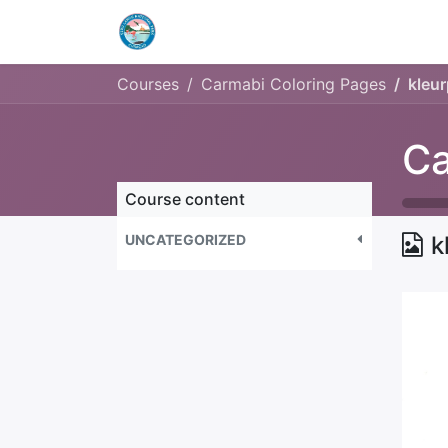
Home
Openingstijden & Tarieven
Courses
Carmabi Coloring Pages
kleur
Ca
Course content
UNCATEGORIZED
k