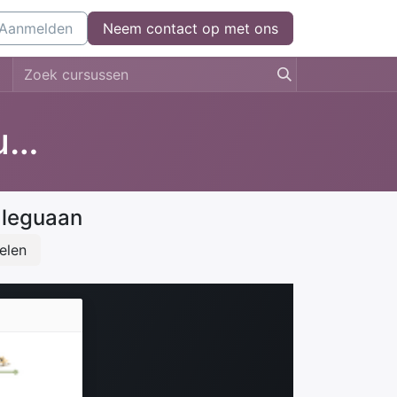
l
Aanmelden
Kom bij ons werken
Neem contact op met ons
Neem contact op
Nos yuananan / Onze leguanen
 leguaan
elen