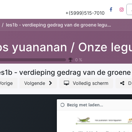
Tours
Natuur & Historie
Het Salu Project
Lesmateriaa
+(5999)515-7010
les1b - verdieping gedrag van de groene leguaan
0
%
es1b - verdieping gedrag van de groene
Vorige
Volgende
Volledig scherm
D