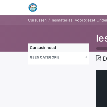
Home
Openingstijden & Tarieven
Cursussen
lesmateriaal Voortgezet Onder
Cursusinhoud
GEEN CATEGORIE
D