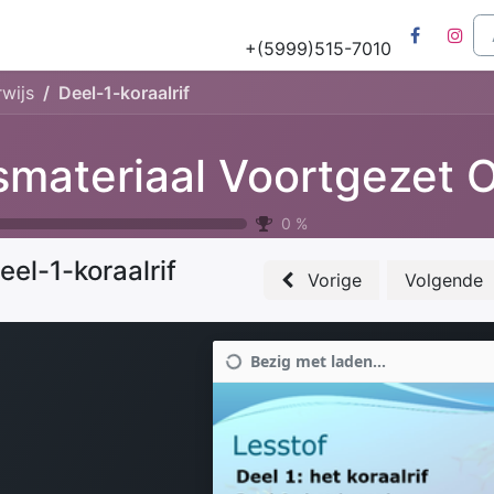
Tours
Natuur & Historie
Het Salu Project
Lesmateriaa
+(5999)515-7010
wijs
Deel-1-koraalrif
0
%
eel-1-koraalrif
Vorige
Volgende