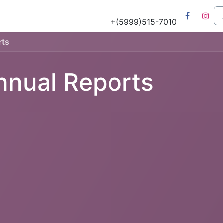
Tours
Natuur & Historie
Het Salu Project
Lesmateriaa
+(5999)515-7010
rts
nnual Reports