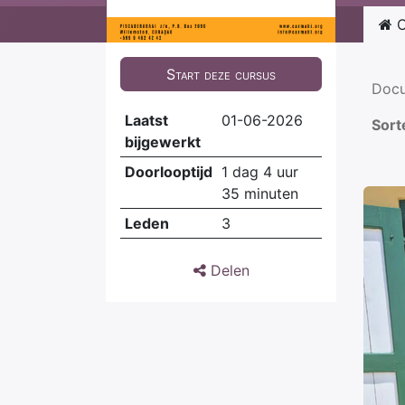
C
Start deze cursus
Doc
Laatst
01-06-2026
Sort
bijgewerkt
Doorlooptijd
1 dag 4 uur
35 minuten
Leden
3
Delen