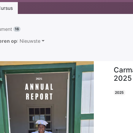
ursus
ument
16
eren op
: Nieuwste
Carma
2025
2025