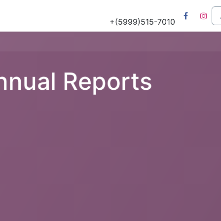
Tours
Natuur & Historie
Het Salu Project
Lesmateriaa
+(5999)515-7010
nnual Reports