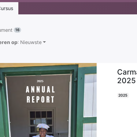
ursus
ument
16
eren op
: Nieuwste
Carma
2025
2025