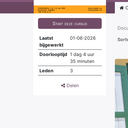
C
Start deze cursus
Doc
Laatst
01-06-2026
Sort
bijgewerkt
Doorlooptijd
1 dag 4 uur
35 minuten
Leden
3
Delen