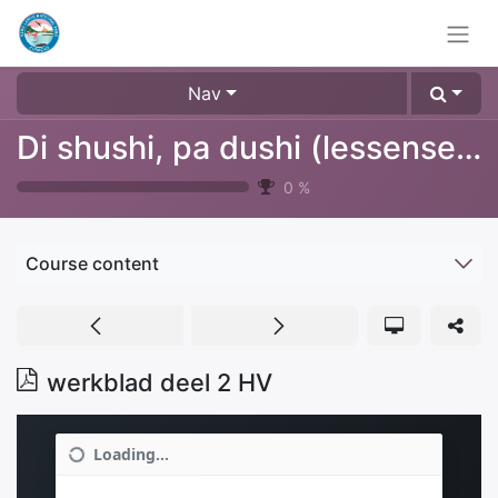
Nav
Di shushi, pa dushi (lessenserie over afval, plastic & recyclen)
0
%
Course content
werkblad deel 2 HV