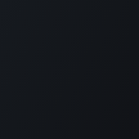
ARMABI FOUNDATION
-
Over ons
ru Largu Park wordt beheerd door de
rmabi Foundation. Wij zetten ons in voor
t behoud en de bescherming van de unieke
tuur en biodiversiteit op Curaçao. Door
ddel van educatie, onderzoek en duurzaam
rkbeheer willen we bezoekers en de lokale
meenschap inspireren om de waarde van