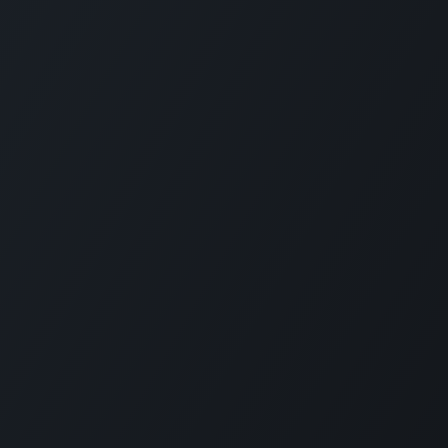
Volg ons
C
Neem contact op
Se
(+599) 4624242
Ca
activities
@carmabi.org
he
na
mi
pa
ge