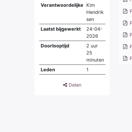
Verantwoordelijke
Kim
P
Hendrik
sen
P
Laatst bijgewerkt
24-04-
P
2026
Doorlooptijd
2 uur
P
25
P
minuten
Leden
1
Delen