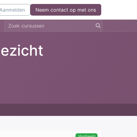
l
Aanmelden
Kom bij ons werken
Neem contact op met ons
Neem contact op
oezicht
Voorbeeld