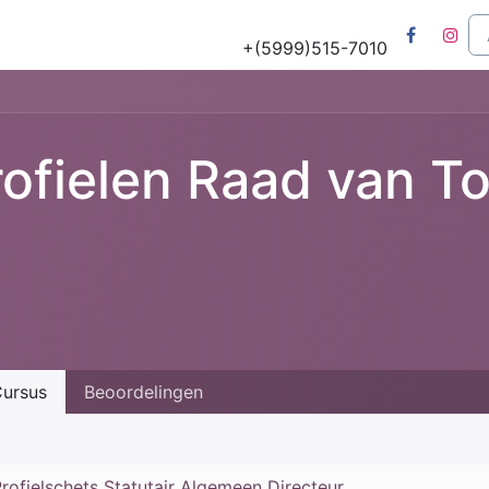
Tours
Natuur & Historie
Het Salu Project
Lesmateriaa
+(5999)515-7010
rofielen Raad van T
ursus
Beoordelingen
rofielschets Statutair Algemeen Directeur