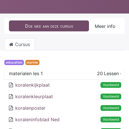
Doe mee aan deze cursus
Meer info
Cursus
education
marine
materialen les 1
20
Lessen
·
koralenkijkplaat
Voorbeeld
koralenkleurplaat
Voorbeeld
koralenposter
Voorbeeld
koraleninfoblad Ned
Voorbeeld