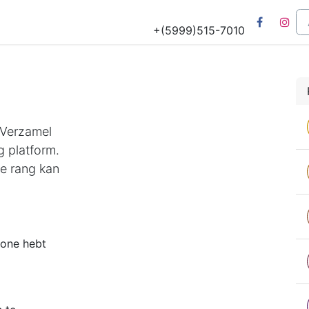
Tours
Natuur & Historie
Het Salu Project
Lesmateriaa
+(5999)515-7010
 Verzamel
g platform.
e rang kan
tone hebt