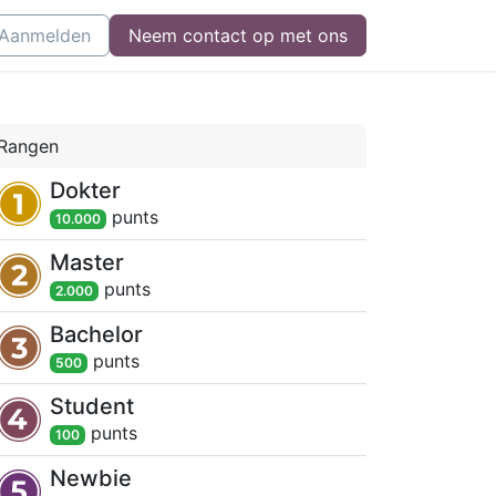
l
Aanmelden
Kom bij ons werken
Neem contact op met ons
Neem contact op
Rangen
Dokter
punt
s
10.000
Master
punt
s
2.000
Bachelor
punt
s
500
Student
punt
s
100
Newbie